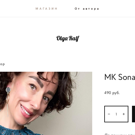
МАГАЗИН
От автора
Olga Ralf
top
MK Sona
490 pуб.