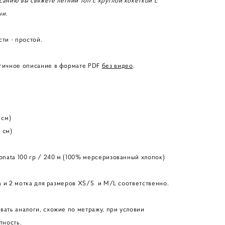
анию вы свяжете летний топ с круглой кокеткой с
ни.
ти - простой.
гичное описание в формате PDF
без видео
.
 см)
 см)
onata 100 гр / 240 м (100% мерсеризованный хлопок)
ка и 2 мотка для размеров XS/S и M/L соответственно.
ать аналоги, схожие по метражу, при условии
тность.