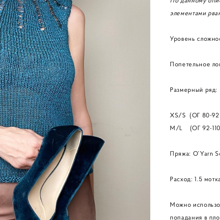
По данному опис
элементами рва
Уровень сложнос
Попетельное ло
Размерный ряд:
XS/S (ОГ 80-92
M/L (ОГ 92-110
Пряжа: O’Yarn S
Расход: 1.5 мот
Можно использов
попадания в пло