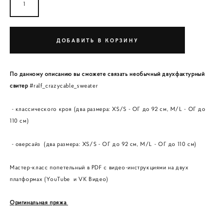
ДОБАВИТЬ В КОРЗИНУ
По данному описанию вы сможете связать необычный двухфактурный
свитер
#ralf_crazycable_sweater
- классического кроя (два размера: XS/S - ОГ до 92 см, M/L - ОГ до
110 см)
- оверсайз (два размера: XS/S - ОГ до 92 см, M/L - ОГ до 110 см)
Мастер-класс попетельный в PDF с видео-инструкциями на двух
платформах (YouTube и VK Видео)
Оригинальная пряжа