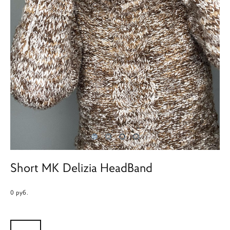
Short MK Delizia HeadBand
0 pуб.